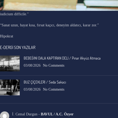
"Ars longa, vita brevis, occasio praeceps, experimentum periculosum,
iudicium difficile."
“Sanat uzun, hayat kısa, fırsat kaçıcı, deneyim aldatıcı, karar zor.”
Hipokrat
E-DERGİ SON YAZILAR
BEBEĞİNİ DALA KAPTIRAN DELİ / Pınar Akyüz Atmaca
03/08/2026
No Comments
BUZ ÇİÇEKLERİ / Seda Sakacı
03/08/2026
No Comments
İ. Cemal Durgun
-
BAVUL / A.C. Özyer