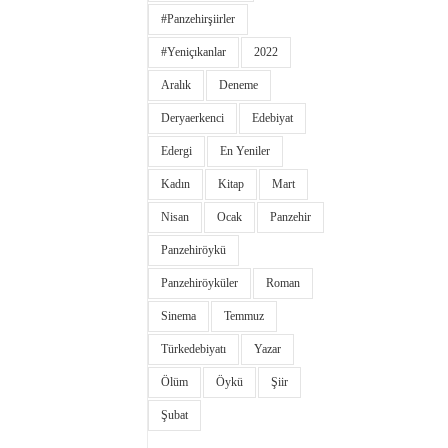
#panzehirşiirler
#yeniçıkanlar
2022
Aralık
Deneme
Deryaerkenci
Edebiyat
Edergi
En Yeniler
Kadın
Kitap
Mart
Nisan
Ocak
Panzehir
Panzehiröykü
Panzehiröyküler
Roman
Sinema
Temmuz
Türkedebiyatı
Yazar
Ölüm
Öykü
Şiir
Şubat