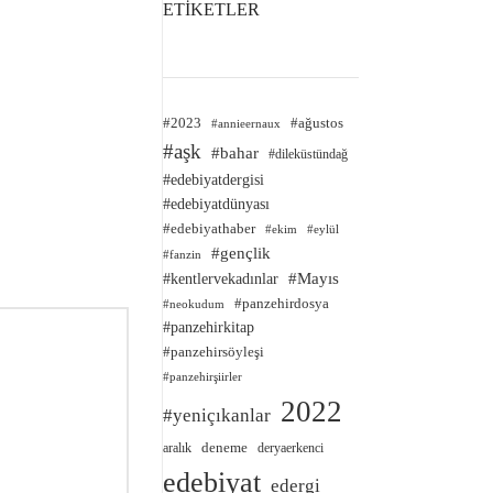
ETİKETLER
#2023
#ağustos
#annieernaux
#aşk
#bahar
#dileküstündağ
#edebiyatdergisi
#edebiyatdünyası
#edebiyathaber
#ekim
#eylül
#gençlik
#fanzin
#kentlervekadınlar
#Mayıs
#panzehirdosya
#neokudum
#panzehirkitap
#panzehirsöyleşi
#panzehirşiirler
2022
#yeniçıkanlar
deneme
aralık
deryaerkenci
edebiyat
edergi