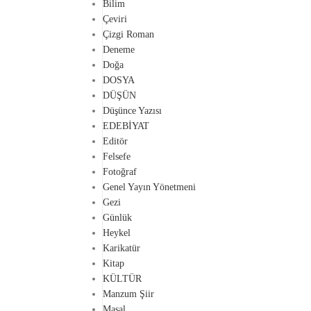
Bilim
Çeviri
Çizgi Roman
Deneme
Doğa
DOSYA
DÜŞÜN
Düşünce Yazısı
EDEBİYAT
Editör
Felsefe
Fotoğraf
Genel Yayın Yönetmeni
Gezi
Günlük
Heykel
Karikatür
Kitap
KÜLTÜR
Manzum Şiir
Masal