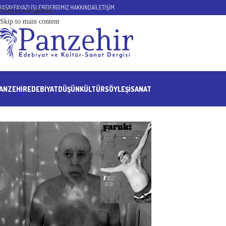
NASAYFA
YAZI İŞLERİ
DERGİMİZ HAKKINDA
İLETİŞİM
Skip to navigation
Skip to main content
ANZEHIR
EDEBİYAT
DÜŞÜN
KÜLTÜR
SÖYLEŞİ
SANAT