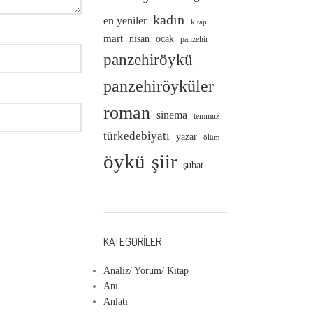
kadın
en yeniler
kitap
mart
nisan
ocak
panzehir
panzehiröykü
panzehiröyküler
roman
sinema
temmuz
türkedebiyatı
yazar
ölüm
öykü
şiir
şubat
KATEGORILER
Analiz/ Yorum/ Kitap
Anı
Anlatı