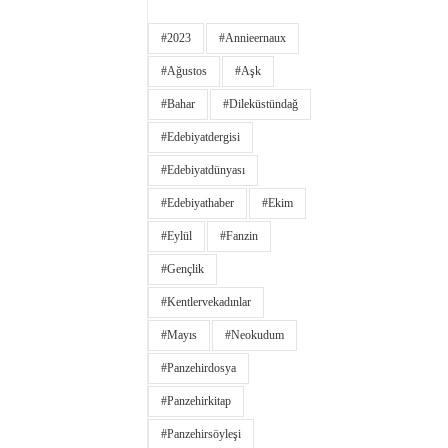
#2023
#annieernaux
#ağustos
#aşk
#bahar
#dileküstündağ
#edebiyatdergisi
#edebiyatdünyası
#edebiyathaber
#ekim
#eylül
#fanzin
#gençlik
#kentlervekadınlar
#Mayıs
#neokudum
#panzehirdosya
#panzehirkitap
#panzehirsöyleşi