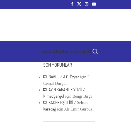
YAZILARINIZI GÖNDERİN!
SON YORUMLAR
BAVUL / A.C. Özyer
için
İ.
Cemal Durgun
AYIN KARANLIK YÜZÜ /
Nimet Şengül
için
Bengi Birgi
KADER EŞİTLİĞİ / Selçuk
Karadağ
için
Ali Emir Gürbüz