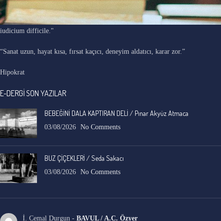
"Ars longa, vita brevis, occasio praeceps, experimentum periculosum,
iudicium difficile."
“Sanat uzun, hayat kısa, fırsat kaçıcı, deneyim aldatıcı, karar zor.”
Hipokrat
E-DERGİ SON YAZILAR
BEBEĞİNİ DALA KAPTIRAN DELİ / Pınar Akyüz Atmaca
03/08/2026
No Comments
BUZ ÇİÇEKLERİ / Seda Sakacı
03/08/2026
No Comments
İ. Cemal Durgun
-
BAVUL / A.C. Özyer