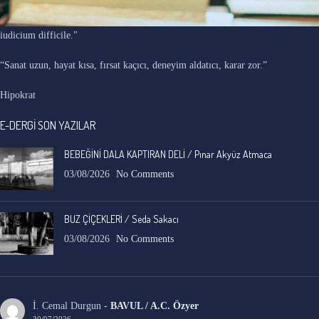
"Ars longa, vita brevis, occasio praeceps, experimentum periculosum,
iudicium difficile."
“Sanat uzun, hayat kısa, fırsat kaçıcı, deneyim aldatıcı, karar zor.”
Hipokrat
E-DERGİ SON YAZILAR
BEBEĞİNİ DALA KAPTIRAN DELİ / Pınar Akyüz Atmaca
03/08/2026
No Comments
BUZ ÇİÇEKLERİ / Seda Sakacı
03/08/2026
No Comments
İ. Cemal Durgun
-
BAVUL / A.C. Özyer