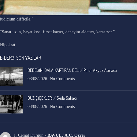
"Ars longa, vita brevis, occasio praeceps, experimentum periculosum,
iudicium difficile."
“Sanat uzun, hayat kısa, fırsat kaçıcı, deneyim aldatıcı, karar zor.”
Hipokrat
E-DERGİ SON YAZILAR
BEBEĞİNİ DALA KAPTIRAN DELİ / Pınar Akyüz Atmaca
03/08/2026
No Comments
BUZ ÇİÇEKLERİ / Seda Sakacı
03/08/2026
No Comments
İ. Cemal Durgun
-
BAVUL / A.C. Özyer