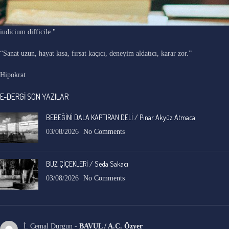
"Ars longa, vita brevis, occasio praeceps, experimentum periculosum,
iudicium difficile."
“Sanat uzun, hayat kısa, fırsat kaçıcı, deneyim aldatıcı, karar zor.”
Hipokrat
E-DERGİ SON YAZILAR
BEBEĞİNİ DALA KAPTIRAN DELİ / Pınar Akyüz Atmaca
03/08/2026
No Comments
BUZ ÇİÇEKLERİ / Seda Sakacı
03/08/2026
No Comments
İ. Cemal Durgun
-
BAVUL / A.C. Özyer