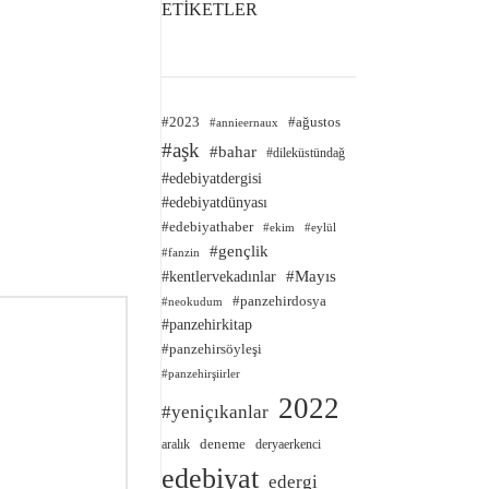
ETİKETLER
#2023
#ağustos
#annieernaux
#aşk
#bahar
#dileküstündağ
#edebiyatdergisi
#edebiyatdünyası
#edebiyathaber
#ekim
#eylül
#gençlik
#fanzin
#kentlervekadınlar
#Mayıs
#panzehirdosya
#neokudum
#panzehirkitap
#panzehirsöyleşi
#panzehirşiirler
2022
#yeniçıkanlar
deneme
aralık
deryaerkenci
edebiyat
edergi