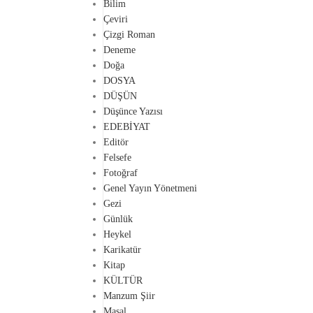
Bilim
Çeviri
Çizgi Roman
Deneme
Doğa
DOSYA
DÜŞÜN
Düşünce Yazısı
EDEBİYAT
Editör
Felsefe
Fotoğraf
Genel Yayın Yönetmeni
Gezi
Günlük
Heykel
Karikatür
Kitap
KÜLTÜR
Manzum Şiir
Masal