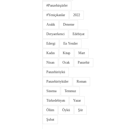
#panzehirşiirler
#yeniçıkanlar
2022
Aralık
Deneme
Deryaerkenci
Edebiyat
Edergi
En Yeniler
Kadın
Kitap
Mart
Nisan
Ocak
Panzehir
Panzehiröykü
Panzehiröyküler
Roman
Sinema
Temmuz
Türkedebiyatı
Yazar
Ölüm
Öykü
Şiir
Şubat