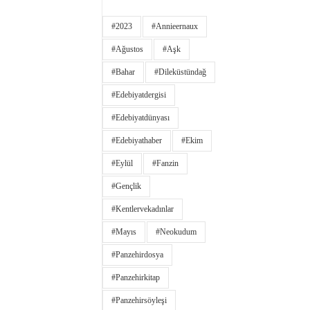
#2023
#annieernaux
#ağustos
#aşk
#bahar
#dileküstündağ
#edebiyatdergisi
#edebiyatdünyası
#edebiyathaber
#ekim
#eylül
#fanzin
#gençlik
#kentlervekadınlar
#Mayıs
#neokudum
#panzehirdosya
#panzehirkitap
#panzehirsöyleşi