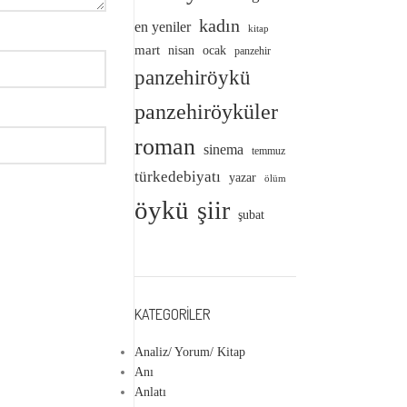
kadın
en yeniler
kitap
mart
nisan
ocak
panzehir
panzehiröykü
panzehiröyküler
roman
sinema
temmuz
türkedebiyatı
yazar
ölüm
öykü
şiir
şubat
KATEGORILER
Analiz/ Yorum/ Kitap
Anı
Anlatı