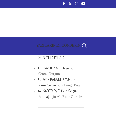
YAZILARINIZI GÖNDERİN!
SON YORUMLAR
BAVUL / A.C. Özyer
için
İ.
Cemal Durgun
AYIN KARANLIK YÜZÜ /
Nimet Şengül
için
Bengi Birgi
KADER EŞİTLİĞİ / Selçuk
Karadağ
için
Ali Emir Gürbüz