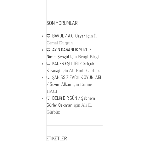
SON YORUMLAR
BAVUL / A.C. Özyer
için
İ.
Cemal Durgun
AYIN KARANLIK YÜZÜ /
Nimet Şengül
için
Bengi Birgi
KADER EŞİTLİĞİ / Selçuk
Karadağ
için
Ali Emir Gürbüz
ŞAHISSIZ EVCİLİK OYUNLARI
/ Sevim Alkan
için
Emine
HACI
BELKİ BİR GÜN / Şebnem
Gürler Oakman
için
Ali E.
Gürbüz
ETİKETLER