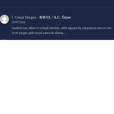
İ. Cemal Durgun
-
BAVUL / A.C. Özyer
30/07/2026
Anadolu'nun, adına ve yerleşik duruluk, saflık algısına hiç yakışmayan ama en eski
ve en yaygın, gizli sosyal yarası ele alınmış.…
Bengi Birgi
-
AYIN KARANLIK YÜZÜ / Nimet Şengül
22/07/2026
Kaleminize sağlık
Ali Emir Gürbüz
-
KADER EŞİTLİĞİ / Selçuk Karadağ
18/07/2026
Çok güzel. Elinize sağlık. İyi halim halsiz.
Emine HACI
-
ŞAHISSIZ EVCİLİK OYUNLARI / Sevim Alkan
05/07/2026
Kaleminize ve emeklerinize sağlık, keyifle okudum. Elimizi tutacak sevdiklerimizin
olması temennisiyle, yazıların devamını bekliyoruz heyecanla...
Ali E. Gürbüz
-
BELKİ BİR GÜN / Şebnem Gürler Oakman
23/06/2026