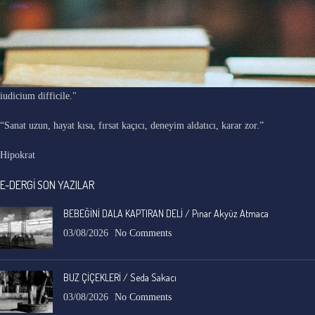
"Ars longa, vita brevis, occasio praeceps, experimentum periculosum,
iudicium difficile."
“Sanat uzun, hayat kısa, fırsat kaçıcı, deneyim aldatıcı, karar zor.”
Hipokrat
E-DERGİ SON YAZILAR
BEBEĞİNİ DALA KAPTIRAN DELİ / Pınar Akyüz Atmaca
03/08/2026
No Comments
BUZ ÇİÇEKLERİ / Seda Sakacı
03/08/2026
No Comments