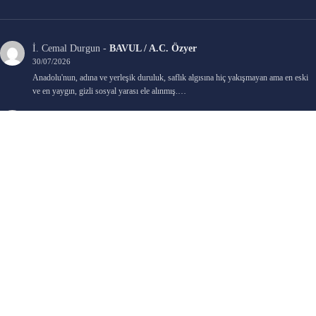
İ. Cemal Durgun
-
BAVUL / A.C. Özyer
30/07/2026
Anadolu'nun, adına ve yerleşik duruluk, saflık algısına hiç yakışmayan ama en eski
ve en yaygın, gizli sosyal yarası ele alınmış.…
Bengi Birgi
-
AYIN KARANLIK YÜZÜ / Nimet Şengül
22/07/2026
Kaleminize sağlık
Ali Emir Gürbüz
-
KADER EŞİTLİĞİ / Selçuk Karadağ
18/07/2026
Çok güzel. Elinize sağlık. İyi halim halsiz.
Emine HACI
-
ŞAHISSIZ EVCİLİK OYUNLARI / Sevim Alkan
05/07/2026
Kaleminize ve emeklerinize sağlık, keyifle okudum. Elimizi tutacak sevdiklerimizin
olması temennisiyle, yazıların devamını bekliyoruz heyecanla...
Ali E. Gürbüz
-
BELKİ BİR GÜN / Şebnem Gürler Oakman
23/06/2026