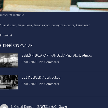
"Ars longa, vita brevis, occasio praeceps, experimentum periculosum,
iudicium difficile."
“Sanat uzun, hayat kısa, fırsat kaçıcı, deneyim aldatıcı, karar zor.”
Hipokrat
E-DERGİ SON YAZILAR
BEBEĞİNİ DALA KAPTIRAN DELİ / Pınar Akyüz Atmaca
03/08/2026
No Comments
BUZ ÇİÇEKLERİ / Seda Sakacı
03/08/2026
No Comments
İ. Cemal Durgun
-
BAVUL / A.C. Özyer