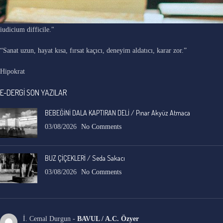
"Ars longa, vita brevis, occasio praeceps, experimentum periculosum,
iudicium difficile."
“Sanat uzun, hayat kısa, fırsat kaçıcı, deneyim aldatıcı, karar zor.”
Hipokrat
E-DERGİ SON YAZILAR
BEBEĞİNİ DALA KAPTIRAN DELİ / Pınar Akyüz Atmaca
03/08/2026
No Comments
BUZ ÇİÇEKLERİ / Seda Sakacı
03/08/2026
No Comments
İ. Cemal Durgun
-
BAVUL / A.C. Özyer