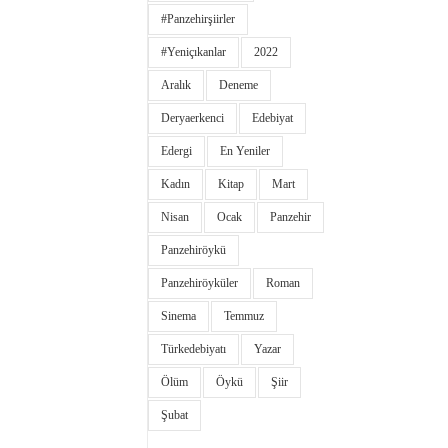
#panzehirşiirler
#yeniçıkanlar
2022
Aralık
Deneme
Deryaerkenci
Edebiyat
Edergi
En Yeniler
Kadın
Kitap
Mart
Nisan
Ocak
Panzehir
Panzehiröykü
Panzehiröyküler
Roman
Sinema
Temmuz
Türkedebiyatı
Yazar
Ölüm
Öykü
Şiir
Şubat