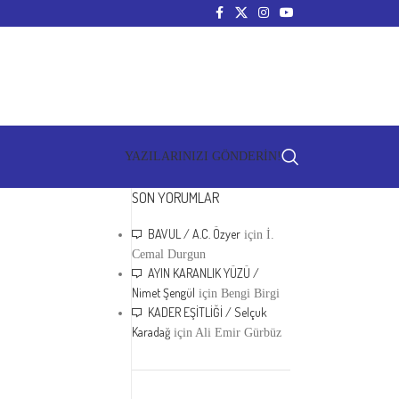
YAZILARINIZI GÖNDERİN!
SON YORUMLAR
BAVUL / A.C. Özyer
için
İ.
Cemal Durgun
AYIN KARANLIK YÜZÜ /
Nimet Şengül
için
Bengi Birgi
KADER EŞİTLİĞİ / Selçuk
Karadağ
için
Ali Emir Gürbüz