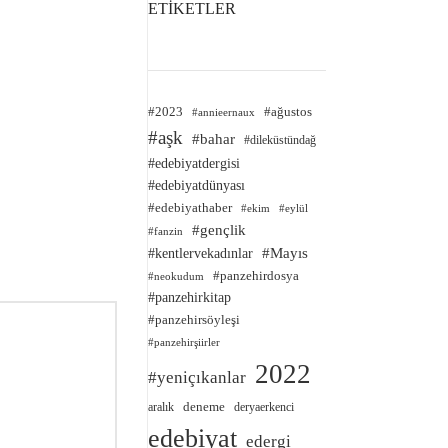
ETİKETLER
#2023
#ağustos
#annieernaux
#aşk
#bahar
#dileküstündağ
#edebiyatdergisi
#edebiyatdünyası
#edebiyathaber
#ekim
#eylül
#gençlik
#fanzin
#kentlervekadınlar
#Mayıs
#panzehirdosya
#neokudum
#panzehirkitap
#panzehirsöyleşi
#panzehirşiirler
2022
#yeniçıkanlar
deneme
aralık
deryaerkenci
edebiyat
edergi