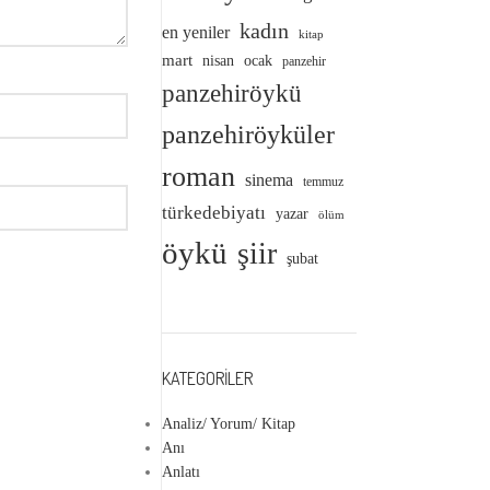
kadın
en yeniler
kitap
mart
nisan
ocak
panzehir
panzehiröykü
panzehiröyküler
roman
sinema
temmuz
türkedebiyatı
yazar
ölüm
öykü
şiir
şubat
KATEGORILER
Analiz/ Yorum/ Kitap
Anı
Anlatı