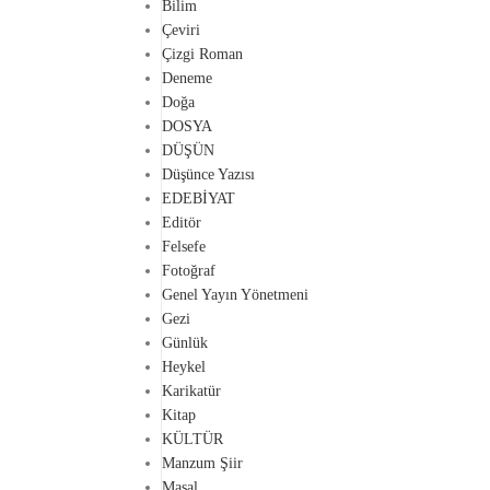
Bilim
Çeviri
Çizgi Roman
Deneme
Doğa
DOSYA
DÜŞÜN
Düşünce Yazısı
EDEBİYAT
Editör
Felsefe
Fotoğraf
Genel Yayın Yönetmeni
Gezi
Günlük
Heykel
Karikatür
Kitap
KÜLTÜR
Manzum Şiir
Masal