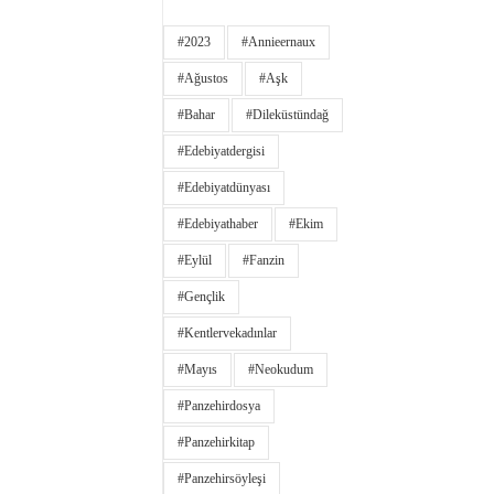
#2023
#annieernaux
#ağustos
#aşk
#bahar
#dileküstündağ
#edebiyatdergisi
#edebiyatdünyası
#edebiyathaber
#ekim
#eylül
#fanzin
#gençlik
#kentlervekadınlar
#Mayıs
#neokudum
#panzehirdosya
#panzehirkitap
#panzehirsöyleşi