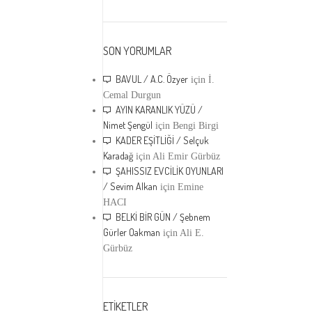
SON YORUMLAR
BAVUL / A.C. Özyer
için
İ.
Cemal Durgun
AYIN KARANLIK YÜZÜ /
Nimet Şengül
için
Bengi Birgi
KADER EŞİTLİĞİ / Selçuk
Karadağ
için
Ali Emir Gürbüz
ŞAHISSIZ EVCİLİK OYUNLARI
/ Sevim Alkan
için
Emine
HACI
BELKİ BİR GÜN / Şebnem
Gürler Oakman
için
Ali E.
Gürbüz
ETİKETLER