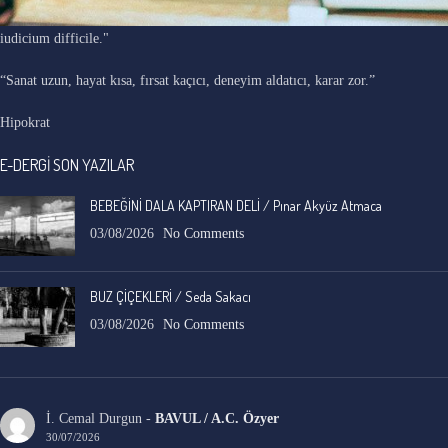
"Ars longa, vita brevis, occasio praeceps, experimentum periculosum,
iudicium difficile."
“Sanat uzun, hayat kısa, fırsat kaçıcı, deneyim aldatıcı, karar zor.”
Hipokrat
E-DERGİ SON YAZILAR
BEBEĞİNİ DALA KAPTIRAN DELİ / Pınar Akyüz Atmaca
03/08/2026
No Comments
BUZ ÇİÇEKLERİ / Seda Sakacı
03/08/2026
No Comments
İ. Cemal Durgun
-
BAVUL / A.C. Özyer
30/07/2026