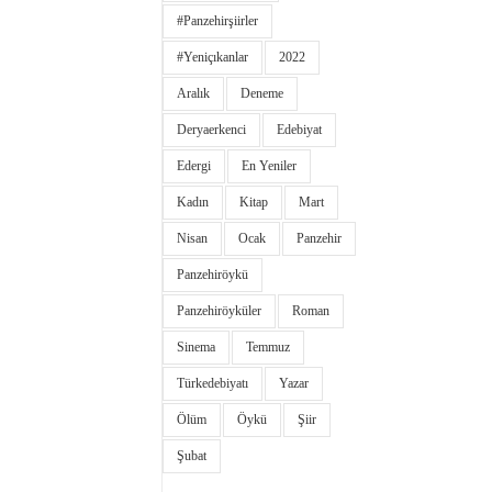
#panzehirşiirler
#yeniçıkanlar
2022
Aralık
Deneme
Deryaerkenci
Edebiyat
Edergi
En Yeniler
Kadın
Kitap
Mart
Nisan
Ocak
Panzehir
Panzehiröykü
Panzehiröyküler
Roman
Sinema
Temmuz
Türkedebiyatı
Yazar
Ölüm
Öykü
Şiir
Şubat