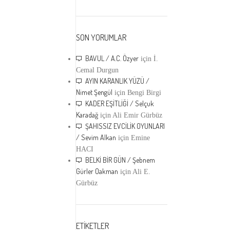
SON YORUMLAR
BAVUL / A.C. Özyer
için
İ.
Cemal Durgun
AYIN KARANLIK YÜZÜ /
Nimet Şengül
için
Bengi Birgi
KADER EŞİTLİĞİ / Selçuk
Karadağ
için
Ali Emir Gürbüz
ŞAHISSIZ EVCİLİK OYUNLARI
/ Sevim Alkan
için
Emine
HACI
BELKİ BİR GÜN / Şebnem
Gürler Oakman
için
Ali E.
Gürbüz
ETİKETLER