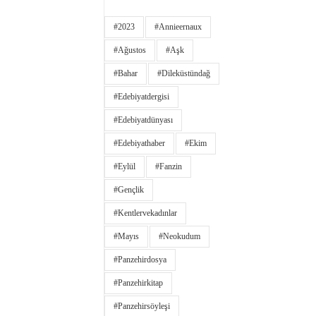
#2023
#annieernaux
#ağustos
#aşk
#bahar
#dileküstündağ
#edebiyatdergisi
#edebiyatdünyası
#edebiyathaber
#ekim
#eylül
#fanzin
#gençlik
#kentlervekadınlar
#Mayıs
#neokudum
#panzehirdosya
#panzehirkitap
#panzehirsöyleşi