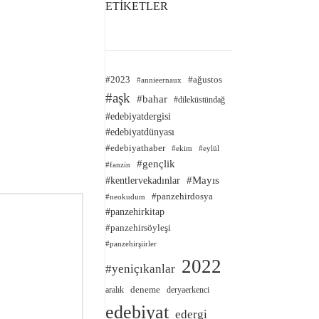
ETİKETLER
#2023
#ağustos
#annieernaux
#aşk
#bahar
#dileküstündağ
#edebiyatdergisi
#edebiyatdünyası
#edebiyathaber
#ekim
#eylül
#gençlik
#fanzin
#kentlervekadınlar
#Mayıs
#panzehirdosya
#neokudum
#panzehirkitap
#panzehirsöyleşi
#panzehirşiirler
2022
#yeniçıkanlar
deneme
aralık
deryaerkenci
edebiyat
edergi