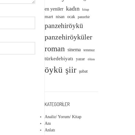
kadın
en yeniler
kitap
mart
nisan
ocak
panzehir
panzehiröykü
panzehiröyküler
roman
sinema
temmuz
türkedebiyatı
yazar
ölüm
öykü
şiir
şubat
KATEGORILER
Analiz/ Yorum/ Kitap
Anı
Anlatı