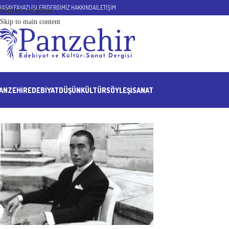
NASAYFA
YAZI İŞLERİ
DERGİMİZ HAKKINDA
İLETİŞİM
Skip to navigation
Skip to main content
ANZEHIR
EDEBİYAT
DÜŞÜN
KÜLTÜR
SÖYLEŞİ
SANAT