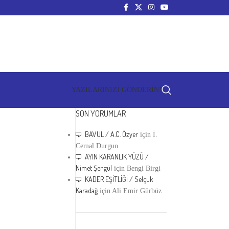
YAZILARINIZI GÖNDERİN!
SON YORUMLAR
BAVUL / A.C. Özyer
için
İ.
Cemal Durgun
AYIN KARANLIK YÜZÜ /
Nimet Şengül
için
Bengi Birgi
KADER EŞİTLİĞİ / Selçuk
Karadağ
için
Ali Emir Gürbüz