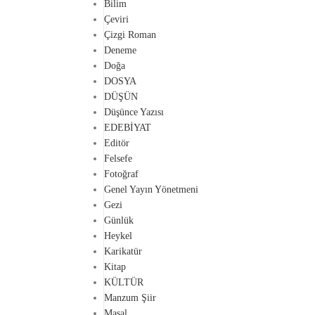
Bilim
Çeviri
Çizgi Roman
Deneme
Doğa
DOSYA
DÜŞÜN
Düşünce Yazısı
EDEBİYAT
Editör
Felsefe
Fotoğraf
Genel Yayın Yönetmeni
Gezi
Günlük
Heykel
Karikatür
Kitap
KÜLTÜR
Manzum Şiir
Masal