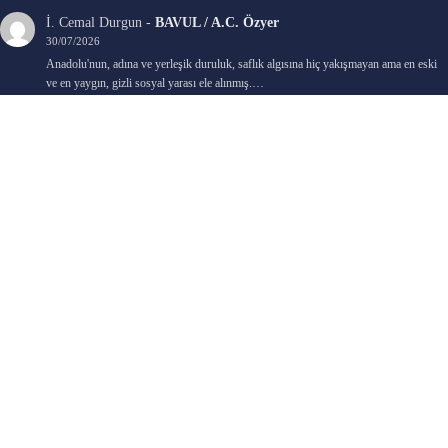
İ. Cemal Durgun
-
BAVUL / A.C. Özyer
30/07/2026
Anadolu'nun, adına ve yerleşik duruluk, saflık algısına hiç yakışmayan ama en eski
ve en yaygın, gizli sosyal yarası ele alınmış.…
Bengi Birgi
-
AYIN KARANLIK YÜZÜ / Nimet Şengül
22/07/2026
Kaleminize sağlık
Ali Emir Gürbüz
-
KADER EŞİTLİĞİ / Selçuk Karadağ
18/07/2026
Çok güzel. Elinize sağlık. İyi halim halsiz.
Emine HACI
-
ŞAHISSIZ EVCİLİK OYUNLARI / Sevim Alkan
05/07/2026
Kaleminize ve emeklerinize sağlık, keyifle okudum. Elimizi tutacak sevdiklerimizin
olması temennisiyle, yazıların devamını bekliyoruz heyecanla...
Ali E. Gürbüz
-
BELKİ BİR GÜN / Şebnem Gürler Oakman
23/06/2026
Tek kelime ile harika. 2 defa okudum yine :)