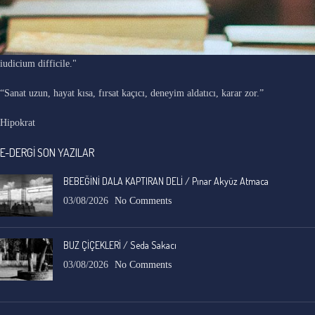
"Ars longa, vita brevis, occasio praeceps, experimentum periculosum,
iudicium difficile."
“Sanat uzun, hayat kısa, fırsat kaçıcı, deneyim aldatıcı, karar zor.”
Hipokrat
E-DERGİ SON YAZILAR
BEBEĞİNİ DALA KAPTIRAN DELİ / Pınar Akyüz Atmaca
03/08/2026
No Comments
BUZ ÇİÇEKLERİ / Seda Sakacı
03/08/2026
No Comments