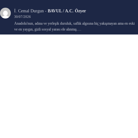
İ. Cemal Durgun
-
BAVUL / A.C. Özyer
30/07/2026
Anadolu'nun, adına ve yerleşik duruluk, saflık algısına hiç yakışmayan ama en eski
ve en yaygın, gizli sosyal yarası ele alınmış.…
Bengi Birgi
-
AYIN KARANLIK YÜZÜ / Nimet Şengül
22/07/2026
Kaleminize sağlık
Ali Emir Gürbüz
-
KADER EŞİTLİĞİ / Selçuk Karadağ
18/07/2026
Çok güzel. Elinize sağlık. İyi halim halsiz.
Emine HACI
-
ŞAHISSIZ EVCİLİK OYUNLARI / Sevim Alkan
05/07/2026
Kaleminize ve emeklerinize sağlık, keyifle okudum. Elimizi tutacak sevdiklerimizin
olması temennisiyle, yazıların devamını bekliyoruz heyecanla...
Ali E. Gürbüz
-
BELKİ BİR GÜN / Şebnem Gürler Oakman
23/06/2026
Tek kelime ile harika. 2 defa okudum yine :)