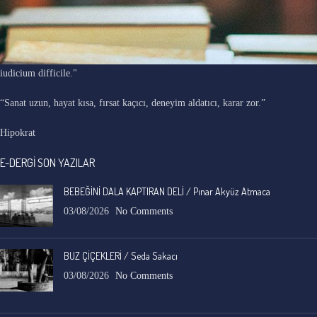
"Ars longa, vita brevis, occasio praeceps, experimentum periculosum,
iudicium difficile."
“Sanat uzun, hayat kısa, fırsat kaçıcı, deneyim aldatıcı, karar zor.”
Hipokrat
E-DERGİ SON YAZILAR
BEBEĞİNİ DALA KAPTIRAN DELİ / Pınar Akyüz Atmaca
03/08/2026
No Comments
BUZ ÇİÇEKLERİ / Seda Sakacı
03/08/2026
No Comments