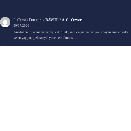
İ. Cemal Durgun
-
BAVUL / A.C. Özyer
30/07/2026
Anadolu'nun, adına ve yerleşik duruluk, saflık algısına hiç yakışmayan ama en eski
ve en yaygın, gizli sosyal yarası ele alınmış.…
Bengi Birgi
-
AYIN KARANLIK YÜZÜ / Nimet Şengül
22/07/2026
Kaleminize sağlık
Ali Emir Gürbüz
-
KADER EŞİTLİĞİ / Selçuk Karadağ
18/07/2026
Çok güzel. Elinize sağlık. İyi halim halsiz.
Emine HACI
-
ŞAHISSIZ EVCİLİK OYUNLARI / Sevim Alkan
05/07/2026
Kaleminize ve emeklerinize sağlık, keyifle okudum. Elimizi tutacak sevdiklerimizin
olması temennisiyle, yazıların devamını bekliyoruz heyecanla...
Ali E. Gürbüz
-
BELKİ BİR GÜN / Şebnem Gürler Oakman
23/06/2026