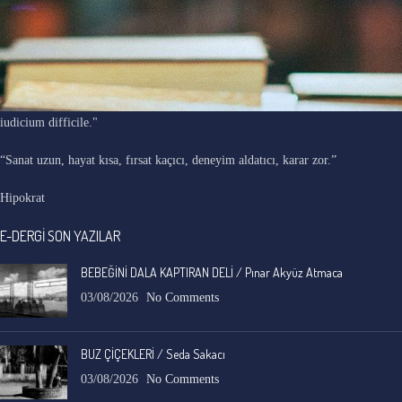
"Ars longa, vita brevis, occasio praeceps, experimentum periculosum,
iudicium difficile."
“Sanat uzun, hayat kısa, fırsat kaçıcı, deneyim aldatıcı, karar zor.”
Hipokrat
E-DERGİ SON YAZILAR
BEBEĞİNİ DALA KAPTIRAN DELİ / Pınar Akyüz Atmaca
03/08/2026
No Comments
BUZ ÇİÇEKLERİ / Seda Sakacı
03/08/2026
No Comments