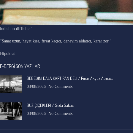
"Ars longa, vita brevis, occasio praeceps, experimentum periculosum,
iudicium difficile."
“Sanat uzun, hayat kısa, fırsat kaçıcı, deneyim aldatıcı, karar zor.”
Hipokrat
E-DERGİ SON YAZILAR
BEBEĞİNİ DALA KAPTIRAN DELİ / Pınar Akyüz Atmaca
03/08/2026
No Comments
BUZ ÇİÇEKLERİ / Seda Sakacı
03/08/2026
No Comments