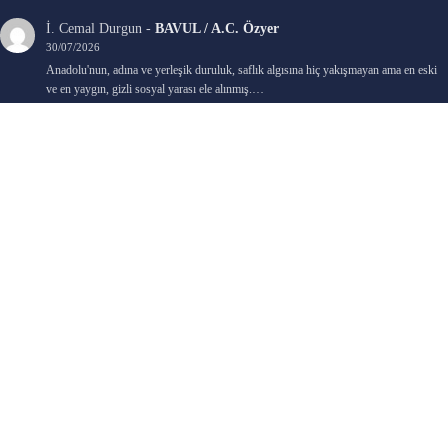
İ. Cemal Durgun
-
BAVUL / A.C. Özyer
30/07/2026
Anadolu'nun, adına ve yerleşik duruluk, saflık algısına hiç yakışmayan ama en eski
ve en yaygın, gizli sosyal yarası ele alınmış.…
Bengi Birgi
-
AYIN KARANLIK YÜZÜ / Nimet Şengül
22/07/2026
Kaleminize sağlık
Ali Emir Gürbüz
-
KADER EŞİTLİĞİ / Selçuk Karadağ
18/07/2026
Çok güzel. Elinize sağlık. İyi halim halsiz.
Emine HACI
-
ŞAHISSIZ EVCİLİK OYUNLARI / Sevim Alkan
05/07/2026
Kaleminize ve emeklerinize sağlık, keyifle okudum. Elimizi tutacak sevdiklerimizin
olması temennisiyle, yazıların devamını bekliyoruz heyecanla...
Ali E. Gürbüz
-
BELKİ BİR GÜN / Şebnem Gürler Oakman
23/06/2026
Tek kelime ile harika. 2 defa okudum yine :)