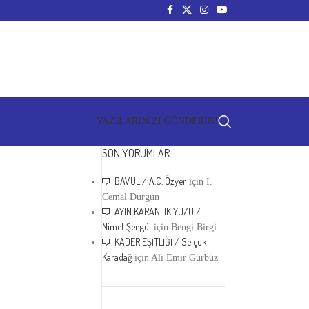
YAZILARINIZI GÖNDERİN!
SON YORUMLAR
BAVUL / A.C. Özyer
için
İ.
Cemal Durgun
AYIN KARANLIK YÜZÜ /
Nimet Şengül
için
Bengi Birgi
KADER EŞİTLİĞİ / Selçuk
Karadağ
için
Ali Emir Gürbüz