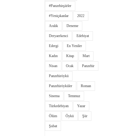
#panzehirşiirler
#yeniçıkanlar
2022
Aralık
Deneme
Deryaerkenci
Edebiyat
Edergi
En Yeniler
Kadın
Kitap
Mart
Nisan
Ocak
Panzehir
Panzehiröykü
Panzehiröyküler
Roman
Sinema
Temmuz
Türkedebiyatı
Yazar
Ölüm
Öykü
Şiir
Şubat