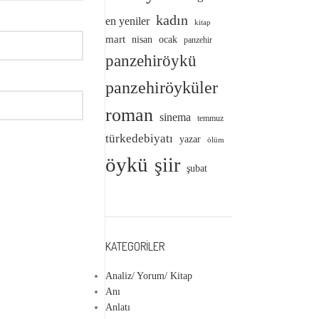
kadın
en yeniler
kitap
mart
nisan
ocak
panzehir
panzehiröykü
panzehiröyküler
roman
sinema
temmuz
türkedebiyatı
yazar
ölüm
öykü
şiir
şubat
KATEGORILER
Analiz/ Yorum/ Kitap
Anı
Anlatı