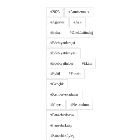
#2023
#annieernaux
#ağustos
#aşk
#bahar
#dileküstündağ
#edebiyatdergisi
#edebiyatdünyası
#edebiyathaber
#ekim
#eylül
#fanzin
#gençlik
#kentlervekadınlar
#Mayıs
#neokudum
#panzehirdosya
#panzehirkitap
#panzehirsöyleşi