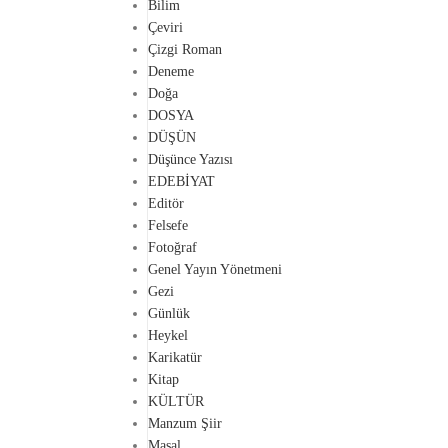
Bilim
Çeviri
Çizgi Roman
Deneme
Doğa
DOSYA
DÜŞÜN
Düşünce Yazısı
EDEBİYAT
Editör
Felsefe
Fotoğraf
Genel Yayın Yönetmeni
Gezi
Günlük
Heykel
Karikatür
Kitap
KÜLTÜR
Manzum Şiir
Masal