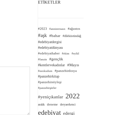
ETİKETLER
#2023
#ağustos
#annieernaux
#aşk
#bahar
#dileküstündağ
#edebiyatdergisi
#edebiyatdünyası
#edebiyathaber
#ekim
#eylül
#gençlik
#fanzin
#kentlervekadınlar
#Mayıs
#panzehirdosya
#neokudum
#panzehirkitap
#panzehirsöyleşi
#panzehirşiirler
2022
#yeniçıkanlar
deneme
aralık
deryaerkenci
edebiyat
edergi