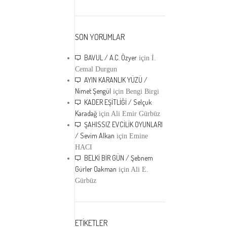
SON YORUMLAR
BAVUL / A.C. Özyer
için
İ.
Cemal Durgun
AYIN KARANLIK YÜZÜ /
Nimet Şengül
için
Bengi Birgi
KADER EŞİTLİĞİ / Selçuk
Karadağ
için
Ali Emir Gürbüz
ŞAHISSIZ EVCİLİK OYUNLARI
/ Sevim Alkan
için
Emine
HACI
BELKİ BİR GÜN / Şebnem
Gürler Oakman
için
Ali E.
Gürbüz
ETİKETLER