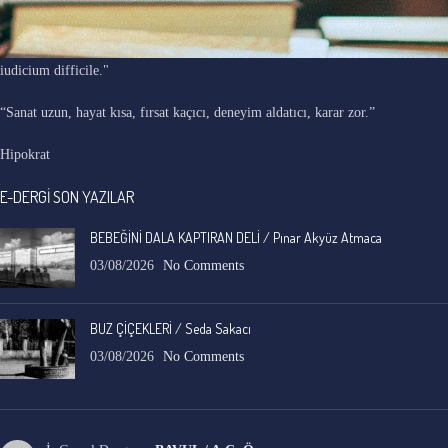
"Ars longa, vita brevis, occasio praeceps, experimentum periculosum,
iudicium difficile."
“Sanat uzun, hayat kısa, fırsat kaçıcı, deneyim aldatıcı, karar zor.”
Hipokrat
E-DERGİ SON YAZILAR
BEBEĞİNİ DALA KAPTIRAN DELİ / Pınar Akyüz Atmaca
03/08/2026
No Comments
BUZ ÇİÇEKLERİ / Seda Sakacı
03/08/2026
No Comments