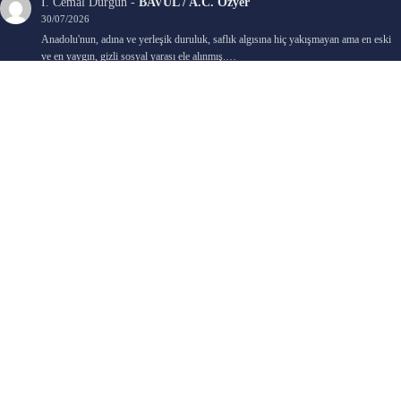
İ. Cemal Durgun
-
BAVUL / A.C. Özyer
30/07/2026
Anadolu'nun, adına ve yerleşik duruluk, saflık algısına hiç yakışmayan ama en eski
ve en yaygın, gizli sosyal yarası ele alınmış.…
Bengi Birgi
-
AYIN KARANLIK YÜZÜ / Nimet Şengül
22/07/2026
Kaleminize sağlık
Ali Emir Gürbüz
-
KADER EŞİTLİĞİ / Selçuk Karadağ
18/07/2026
Çok güzel. Elinize sağlık. İyi halim halsiz.
Emine HACI
-
ŞAHISSIZ EVCİLİK OYUNLARI / Sevim Alkan
05/07/2026
Kaleminize ve emeklerinize sağlık, keyifle okudum. Elimizi tutacak sevdiklerimizin
olması temennisiyle, yazıların devamını bekliyoruz heyecanla...
Ali E. Gürbüz
-
BELKİ BİR GÜN / Şebnem Gürler Oakman
23/06/2026
Tek kelime ile harika. 2 defa okudum yine :)