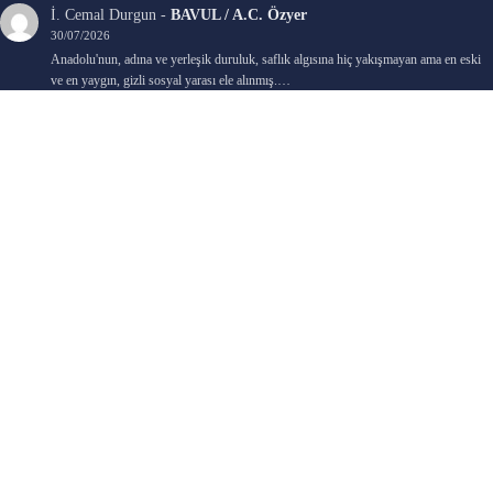
İ. Cemal Durgun
-
BAVUL / A.C. Özyer
30/07/2026
Anadolu'nun, adına ve yerleşik duruluk, saflık algısına hiç yakışmayan ama en eski
ve en yaygın, gizli sosyal yarası ele alınmış.…
Bengi Birgi
-
AYIN KARANLIK YÜZÜ / Nimet Şengül
22/07/2026
Kaleminize sağlık
Ali Emir Gürbüz
-
KADER EŞİTLİĞİ / Selçuk Karadağ
18/07/2026
Çok güzel. Elinize sağlık. İyi halim halsiz.
Emine HACI
-
ŞAHISSIZ EVCİLİK OYUNLARI / Sevim Alkan
05/07/2026
Kaleminize ve emeklerinize sağlık, keyifle okudum. Elimizi tutacak sevdiklerimizin
olması temennisiyle, yazıların devamını bekliyoruz heyecanla...
Ali E. Gürbüz
-
BELKİ BİR GÜN / Şebnem Gürler Oakman
23/06/2026
Tek kelime ile harika. 2 defa okudum yine :)