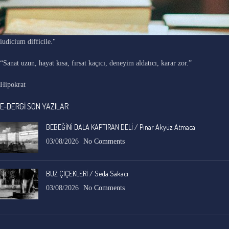
"Ars longa, vita brevis, occasio praeceps, experimentum periculosum,
iudicium difficile."
“Sanat uzun, hayat kısa, fırsat kaçıcı, deneyim aldatıcı, karar zor.”
Hipokrat
E-DERGİ SON YAZILAR
BEBEĞİNİ DALA KAPTIRAN DELİ / Pınar Akyüz Atmaca
03/08/2026
No Comments
BUZ ÇİÇEKLERİ / Seda Sakacı
03/08/2026
No Comments